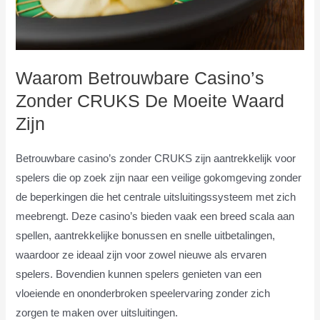
Waarom Betrouwbare Casino’s
Zonder CRUKS De Moeite Waard
Zijn
Betrouwbare casino’s zonder CRUKS zijn aantrekkelijk voor
spelers die op zoek zijn naar een veilige gokomgeving zonder
de beperkingen die het centrale uitsluitingssysteem met zich
meebrengt. Deze casino’s bieden vaak een breed scala aan
spellen, aantrekkelijke bonussen en snelle uitbetalingen,
waardoor ze ideaal zijn voor zowel nieuwe als ervaren
spelers. Bovendien kunnen spelers genieten van een
vloeiende en ononderbroken speelervaring zonder zich
zorgen te maken over uitsluitingen.