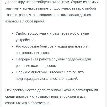
делает игру непревзойденным опытом. Одним из самых
значимых аспектов является доступность игр с любой
точки страны, что позволяет игрокам наслаждаться
азартом в любое время.
Удобство доступа к играм через мобильные
устройства.
Разнообразие бонусов и акций для новых и
постоянных игроков.
Непрерывная работа службы поддержки для
решения всех вопросов.
Наличие лицензии Curaçao eGaming, что
подтверждает легальность операций.
Эти преимущества делают онлайн казино популярными
среди игроков и открывают новые горизонты для
азартных игр в Казахстане.