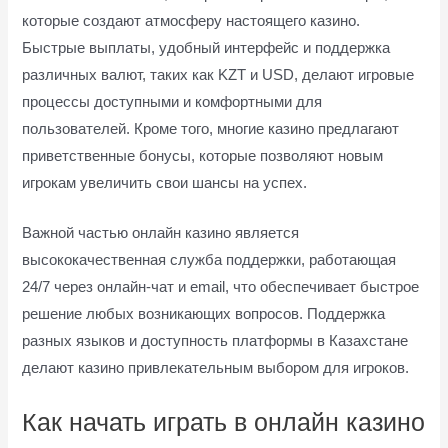
которые создают атмосферу настоящего казино.
Быстрые выплаты, удобный интерфейс и поддержка
различных валют, таких как KZT и USD, делают игровые
процессы доступными и комфортными для
пользователей. Кроме того, многие казино предлагают
приветственные бонусы, которые позволяют новым
игрокам увеличить свои шансы на успех.
Важной частью онлайн казино является
высококачественная служба поддержки, работающая
24/7 через онлайн-чат и email, что обеспечивает быстрое
решение любых возникающих вопросов. Поддержка
разных языков и доступность платформы в Казахстане
делают казино привлекательным выбором для игроков.
Как начать играть в онлайн казино