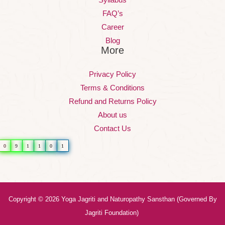
FAQ’s
Career
Blog
More
Privacy Policy
Terms & Conditions
Refund and Returns Policy
About us
Contact Us
0
9
1
1
0
1
Copyright © 2026 Yoga Jagriti and Naturopathy Sansthan (Governed By
Jagriti Foundation)