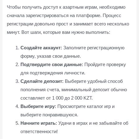
Чтобы получить доступ к азартным играм, необходимо
сначала зарегистрироваться на платформе. Процесс
регистрации довольно прост и занимает всего несколько
минут. Вот шаги, которые вам нужно выполнить:
Создайте аккаунт:
Заполните регистрационную
форму, указав свои данные.
Подтвердите свои данные:
Пройдите проверку
для подтверждения личности.
Сделайте депозит:
Выберите удобный способ
пополнения счета, минимальный депозит обычно
составляет от 1 000 до 2 000 KZT.
Выберите игру:
Просмотрите каталог игр и
выберите понравившуюся.
Начните играть:
Удачи в играх и не забывайте об
ответственности!