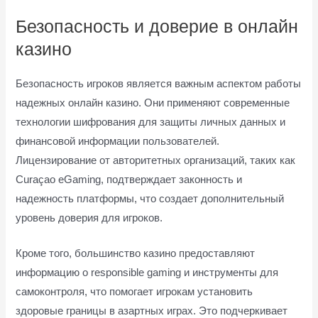
Безопасность и доверие в онлайн
казино
Безопасность игроков является важным аспектом работы
надежных онлайн казино. Они применяют современные
технологии шифрования для защиты личных данных и
финансовой информации пользователей.
Лицензирование от авторитетных организаций, таких как
Curaçao eGaming, подтверждает законность и
надежность платформы, что создает дополнительный
уровень доверия для игроков.
Кроме того, большинство казино предоставляют
информацию о responsible gaming и инструменты для
самоконтроля, что помогает игрокам установить
здоровые границы в азартных играх. Это подчеркивает