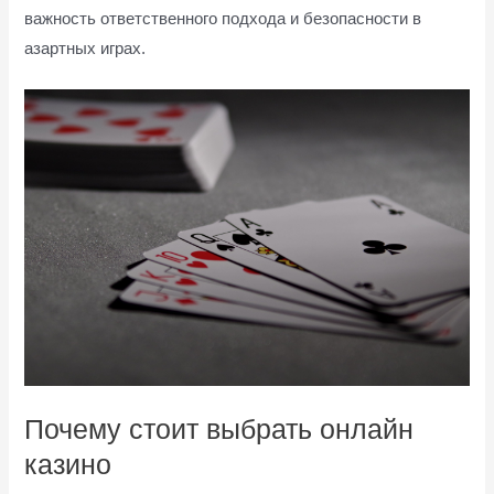
важность ответственного подхода и безопасности в
азартных играх.
Почему стоит выбрать онлайн
казино