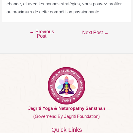
chance, et avec les bonnes stratégies, vous pouvez profiter
au maximum de cette compétition passionnante.
←
Previous
Next Post
→
Post
Jagriti Yoga & Naturopathy Sansthan
(Governend By Jagriti Foundation)
Quick Links