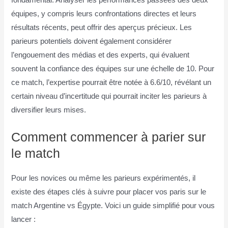
équipes, y compris leurs confrontations directes et leurs
résultats récents, peut offrir des aperçus précieux. Les
parieurs potentiels doivent également considérer
l’engouement des médias et des experts, qui évaluent
souvent la confiance des équipes sur une échelle de 10. Pour
ce match, l’expertise pourrait être notée à 6.6/10, révélant un
certain niveau d’incertitude qui pourrait inciter les parieurs à
diversifier leurs mises.
Comment commencer à parier sur
le match
Pour les novices ou même les parieurs expérimentés, il
existe des étapes clés à suivre pour placer vos paris sur le
match Argentine vs Égypte. Voici un guide simplifié pour vous
lancer :