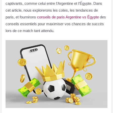
captivants, comme celui entre l’Argentine et l’Égypte. Dans
cet article, nous explorerons les cotes, les tendances de
paris, et fournirons
conseils de paris Argentine vs Égypte
des
conseils essentiels pour maximiser vos chances de succès
lors de ce match tant attendu.