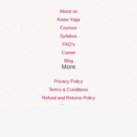
About us
Know Yoga
Courses
Syllabus
FAQ’s
Career
Blog
More
Privacy Policy
Terms & Conditions
Refund and Returns Policy
About us
Contact Us
0
9
1
1
1
4