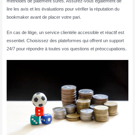
méthodes de paiement sûres. Assurez-vous également de
lire les avis et les évaluations pour vérifier la réputation du
bookmaker avant de placer votre pari.
En cas de litige, un service clientèle accessible et réactif est
essentiel. Choisissez des plateformes qui offrent un support
24/7 pour répondre à toutes vos questions et préoccupations.