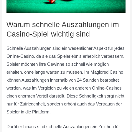
Warum schnelle Auszahlungen im
Casino-Spiel wichtig sind
Schnelle Auszahlungen sind ein wesentlicher Aspekt für jedes
Online-Casino, da sie das Spielerlebnis erheblich verbessern.
Spieler möchten ihre Gewinne so schnell wie möglich
erhalten, ohne lange warten zu müssen. Im Magicred Casino
können Auszahlungen innerhalb von 24 Stunden bearbeitet
werden, was im Vergleich zu vielen anderen Online-Casinos
einen enormen Vorteil darstellt. Diese Schnelligkeit sorgt nicht
nur für Zufriedenheit, sondern erhöht auch das Vertrauen der
Spieler in die Plattform.
Darüber hinaus sind schnelle Auszahlungen ein Zeichen für