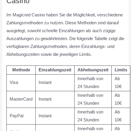
Casino
Im Magicred Casino haben Sie die Möglichkeit, verschiedene
Zahlungsmethoden zu nutzen. Diese Methoden sind darauf
ausgelegt, sowohl schnelle Einzahlungen als auch zügige
Auszahlungen zu gewährleisten. Die folgende Tabelle zeigt die
verfügbaren Zahlungsmethoden, deren Einzahlungs- und
Abhebungszeiten sowie die jeweiligen Limits.
Methode
Einzahlungszeit
Abhebungszeit
Limits
Innerhalb von
Ab
Visa
Instant
24 Stunden
10€
Innerhalb von
Ab
MasterCard
Instant
24 Stunden
10€
Innerhalb von
Ab
PayPal
Instant
24 Stunden
10€
Innerhalb von
Ab