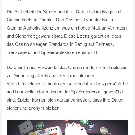
Die Sicherheit der Spieler und ihrer Daten hat im Magicred
Casino höchste Priorität. Das Casino ist von der Malta
Gaming Authority lizenziert, was ein hohes Maß an Vertrauen
und Sicherheit gewährleistet. Diese Lizenz garantiert, dass
das Casino strengen Standards in Bezug auf Fairness,
Transparenz und Spielerprotektoren entspricht.
Darüber hinaus verwendet das Casino moderne Technologien
zur Sicherung aller finanziellen Transaktionen.
Verschlüsselungstechnologien sorgen dafür, dass persönliche
und finanzielle Informationen der Spieler jederzeit geschützt
sind. Spieler können sich darauf verlassen, dass ihre Daten
sicher und anonym bleiben.