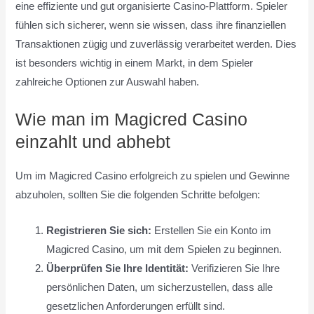
eine effiziente und gut organisierte Casino-Plattform. Spieler
fühlen sich sicherer, wenn sie wissen, dass ihre finanziellen
Transaktionen zügig und zuverlässig verarbeitet werden. Dies
ist besonders wichtig in einem Markt, in dem Spieler
zahlreiche Optionen zur Auswahl haben.
Wie man im Magicred Casino
einzahlt und abhebt
Um im Magicred Casino erfolgreich zu spielen und Gewinne
abzuholen, sollten Sie die folgenden Schritte befolgen:
Registrieren Sie sich:
Erstellen Sie ein Konto im
Magicred Casino, um mit dem Spielen zu beginnen.
Überprüfen Sie Ihre Identität:
Verifizieren Sie Ihre
persönlichen Daten, um sicherzustellen, dass alle
gesetzlichen Anforderungen erfüllt sind.