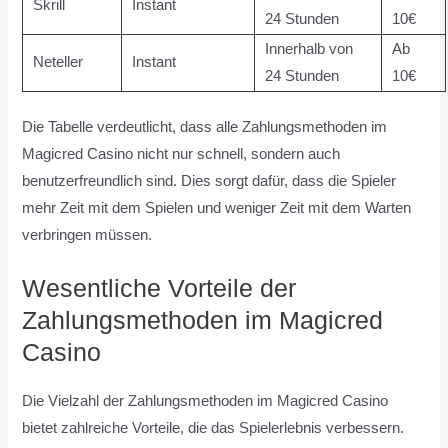
Skrill
Instant
24 Stunden
10€
Innerhalb von
Ab
Neteller
Instant
24 Stunden
10€
Die Tabelle verdeutlicht, dass alle Zahlungsmethoden im
Magicred Casino nicht nur schnell, sondern auch
benutzerfreundlich sind. Dies sorgt dafür, dass die Spieler
mehr Zeit mit dem Spielen und weniger Zeit mit dem Warten
verbringen müssen.
Wesentliche Vorteile der
Zahlungsmethoden im Magicred
Casino
Die Vielzahl der Zahlungsmethoden im Magicred Casino
bietet zahlreiche Vorteile, die das Spielerlebnis verbessern.