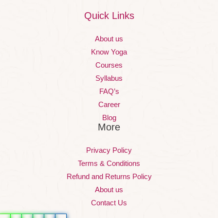
Quick Links
About us
Know Yoga
Courses
Syllabus
FAQ’s
Career
Blog
More
Privacy Policy
Terms & Conditions
Refund and Returns Policy
About us
Contact Us