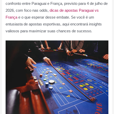
confronto entre Paraguai e França, previsto para 4 de julho de
2026, com foco nas odds,
dicas de apostas Paraguai vs
França
e o que esperar desse embate. Se você é um
entusiasta de apostas esportivas, aqui encontrará insights
valiosos para maximizar suas chances de sucesso.