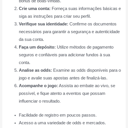
bônus de boas-vindas.
Crie uma conta:
Forneça suas informações básicas e
siga as instruções para criar seu perfil.
Verifique sua identidade:
Confirme os documentos
necessários para garantir a segurança e autenticidade
da sua conta.
Faça um depósito:
Utilize métodos de pagamento
seguros e confiáveis para adicionar fundos à sua
conta.
Analise as odds:
Examine as odds disponíveis para o
jogo e avalie suas apostas antes de finalizá-las.
Acompanhe o jogo:
Assista ao embate ao vivo, se
possível, e fique atento a eventos que possam
influenciar o resultado.
Facilidade de registro em poucos passos.
Acesso a uma variedade de odds e mercados.