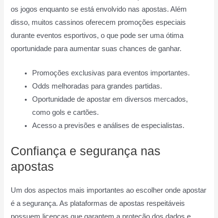
os jogos enquanto se está envolvido nas apostas. Além
disso, muitos cassinos oferecem promoções especiais
durante eventos esportivos, o que pode ser uma ótima
oportunidade para aumentar suas chances de ganhar.
Promoções exclusivas para eventos importantes.
Odds melhoradas para grandes partidas.
Oportunidade de apostar em diversos mercados,
como gols e cartões.
Acesso a previsões e análises de especialistas.
Confiança e segurança nas
apostas
Um dos aspectos mais importantes ao escolher onde apostar
é a segurança. As plataformas de apostas respeitáveis
possuem licenças que garantem a proteção dos dados e