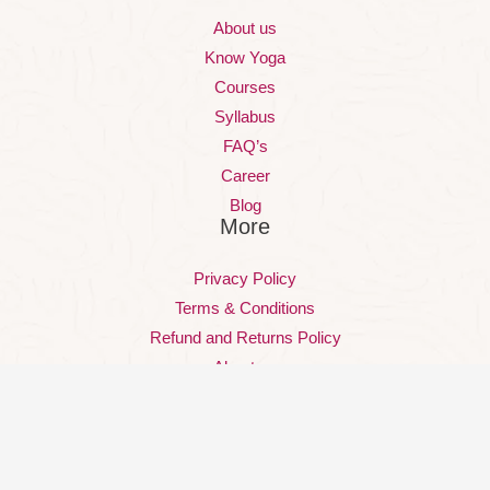
About us
Know Yoga
Courses
Syllabus
FAQ’s
Career
Blog
More
Privacy Policy
Terms & Conditions
Refund and Returns Policy
About us
Contact Us
0
9
1
1
3
3