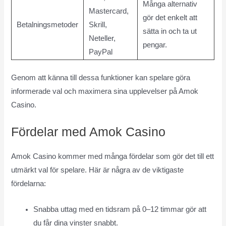
Många alternativ
Mastercard,
gör det enkelt att
Betalningsmetoder
Skrill,
sätta in och ta ut
Neteller,
pengar.
PayPal
Genom att känna till dessa funktioner kan spelare göra
informerade val och maximera sina upplevelser på Amok
Casino.
Fördelar med Amok Casino
Amok Casino kommer med många fördelar som gör det till ett
utmärkt val för spelare. Här är några av de viktigaste
fördelarna:
Snabba uttag med en tidsram på 0–12 timmar gör att
du får dina vinster snabbt.