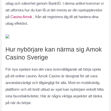
uttag och säkerhet genom BankID. I denna artikel kommer vi
att utforska hur du kan få ut det mesta av din spelupplevelse
på
Casino Amok
, från att registrera dig till att hantera dina
uttag effektivt.
Hur nybörjare kan närma sig Amok
Casino Sverige
För nya spelare kan det vara överväldigande att börja spela
på ett online casino. Amok Casino är designat för att vara
användarvänligt och tillgängligt för alla. Med en mobilvänlig
plattform och ett brett utbud av spel kan nybörjare enkelt hitta
sina favoritaktiviteter. Här är några viktiga aspekter att tänka
på när du börjar.