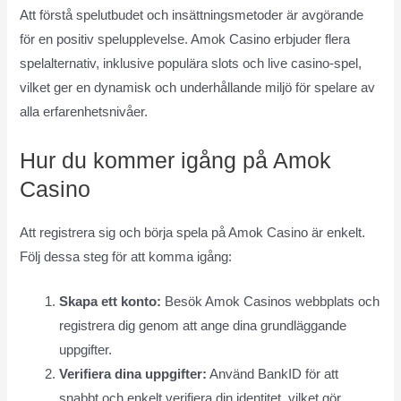
Att förstå spelutbudet och insättningsmetoder är avgörande
för en positiv spelupplevelse. Amok Casino erbjuder flera
spelalternativ, inklusive populära slots och live casino-spel,
vilket ger en dynamisk och underhållande miljö för spelare av
alla erfarenhetsnivåer.
Hur du kommer igång på Amok
Casino
Att registrera sig och börja spela på Amok Casino är enkelt.
Följ dessa steg för att komma igång:
Skapa ett konto:
Besök Amok Casinos webbplats och
registrera dig genom att ange dina grundläggande
uppgifter.
Verifiera dina uppgifter:
Använd BankID för att
snabbt och enkelt verifiera din identitet, vilket gör