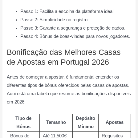
Passo 1: Facilita a escolha da plataforma ideal.
Passo 2: Simplicidade no registro.
Passo 3: Garante a segurança e proteção de dados.
Passo 4: Bônus de boas-vindas para novos jogadores.
Bonificação das Melhores Casas
de Apostas em Portugal 2026
Antes de começar a apostar, é fundamental entender os
diferentes tipos de bônus oferecidos pelas casas de apostas.
Aqui está uma tabela que resume as bonificações disponíveis
em 2026:
Tipo de
Depósito
Tamanho
Apostas
Bônus
Mínimo
Bônus de
Até 11,500€
Requisitos