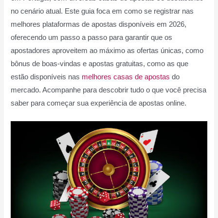
no cenário atual. Este guia foca em como se registrar nas
melhores plataformas de apostas disponíveis em 2026,
oferecendo um passo a passo para garantir que os
apostadores aproveitem ao máximo as ofertas únicas, como
bônus de boas-vindas e apostas gratuitas, como as que
estão disponíveis nas
melhores casas de apostas
do
mercado. Acompanhe para descobrir tudo o que você precisa
saber para começar sua experiência de apostas online.