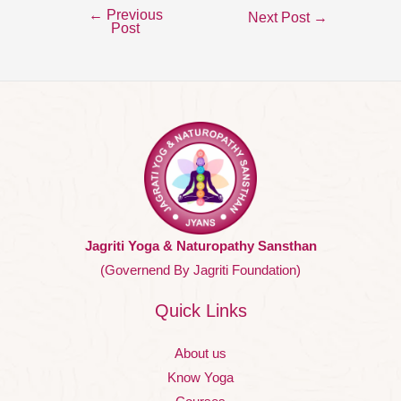
←
Previous
Next Post
→
Post
Jagriti Yoga & Naturopathy Sansthan
(Governend By Jagriti Foundation)
Quick Links
About us
Know Yoga