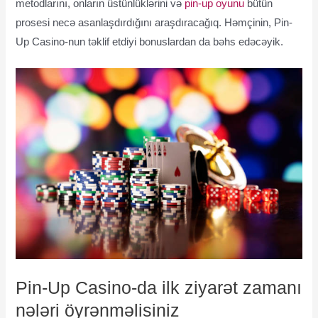
metodlarını, onların üstünlüklərini və
pin-up oyunu
bütün
prosesi necə asanlaşdırdığını araşdıracağıq. Həmçinin, Pin-
Up Casino-nun təklif etdiyi bonuslardan da bəhs edəcəyik.
Pin-Up Casino-da ilk ziyarət zamanı
nələri öyrənməlisiniz