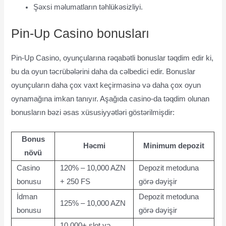
Şəxsi məlumatların təhlükəsizliyi.
Pin-Up Casino bonusları
Pin-Up Casino, oyunçularına rəqabətli bonuslar təqdim edir ki,
bu da oyun təcrübələrini daha da cəlbedici edir. Bonuslar
oyunçuların daha çox vaxt keçirməsinə və daha çox oyun
oynamağına imkan tanıyır. Aşağıda casino-da təqdim olunan
bonusların bəzi əsas xüsusiyyətləri göstərilmişdir:
Bonus
Həcmi
Minimum depozit
növü
Casino
120% – 10,000 AZN
Depozit metoduna
bonusu
+ 250 FS
görə dəyişir
İdman
Depozit metoduna
125% – 10,000 AZN
bonusu
görə dəyişir
10,000+ slot və