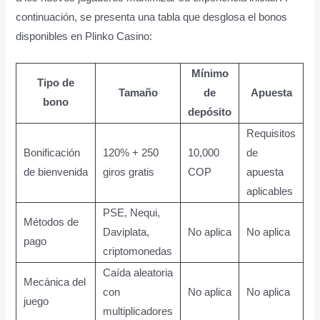
continuación, se presenta una tabla que desglosa el bonos
disponibles en Plinko Casino:
Mínimo
Tipo de
Tamaño
de
Apuesta
bono
depósito
Requisitos
Bonificación
120% + 250
10,000
de
de bienvenida
giros gratis
COP
apuesta
aplicables
PSE, Nequi,
Métodos de
Daviplata,
No aplica
No aplica
pago
criptomonedas
Caída aleatoria
Mecánica del
con
No aplica
No aplica
juego
multiplicadores