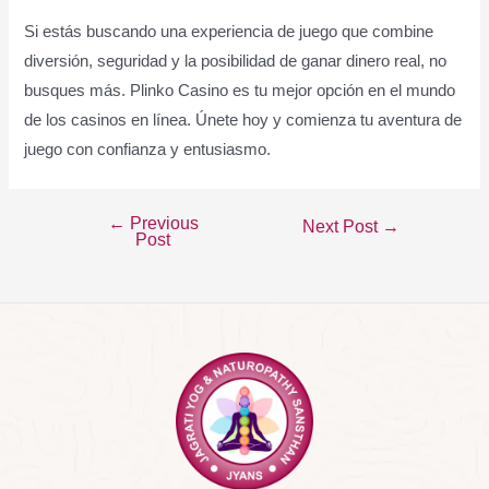
Si estás buscando una experiencia de juego que combine
diversión, seguridad y la posibilidad de ganar dinero real, no
busques más. Plinko Casino es tu mejor opción en el mundo
de los casinos en línea. Únete hoy y comienza tu aventura de
juego con confianza y entusiasmo.
←
Previous
Next Post
→
Post