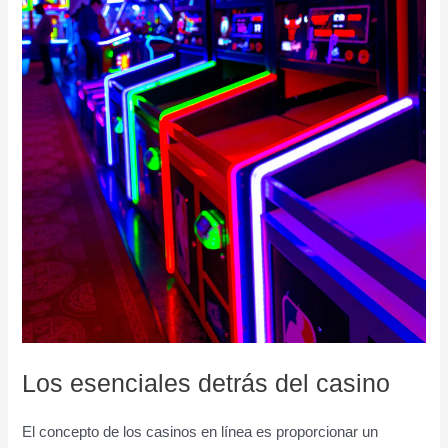
Los esenciales detrás del casino
El concepto de los casinos en línea es proporcionar un