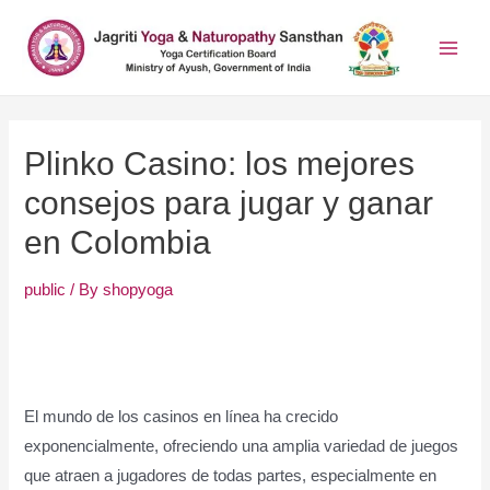
Plinko Casino: los mejores
consejos para jugar y ganar
en Colombia
public
/ By
shopyoga
El mundo de los casinos en línea ha crecido
exponencialmente, ofreciendo una amplia variedad de juegos
que atraen a jugadores de todas partes, especialmente en