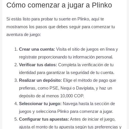
Cómo comenzar a jugar a Plinko
Si estás listo para probar tu suerte en Plinko, aquí te
mostramos los pasos que debes seguir para comenzar tu
aventura de juego:
Crear una cuenta:
Visita el sitio de juegos en línea y
regístrate proporcionando tu información personal.
Verificar tus datos:
Completa la verificación de tu
identidad para garantizar la seguridad de tu cuenta.
Realizar un depósito:
Elige el método de pago que
prefieras, como PSE, Nequi o Daviplata, y haz un
depósito de al menos 10,000 COP.
Seleccionar tu juego:
Navega hasta la sección de
juegos y selecciona Plinko para comenzar a jugar.
Configurar tus apuestas:
Antes de iniciar el juego,
ajusta el monto de tu apuesta según tus preferencias y