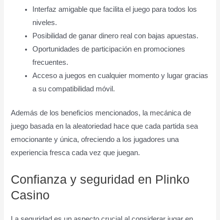
Interfaz amigable que facilita el juego para todos los
niveles.
Posibilidad de ganar dinero real con bajas apuestas.
Oportunidades de participación en promociones
frecuentes.
Acceso a juegos en cualquier momento y lugar gracias
a su compatibilidad móvil.
Además de los beneficios mencionados, la mecánica de
juego basada en la aleatoriedad hace que cada partida sea
emocionante y única, ofreciendo a los jugadores una
experiencia fresca cada vez que juegan.
Confianza y seguridad en Plinko
Casino
La seguridad es un aspecto crucial al considerar jugar en