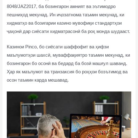
8048/JAZ2017, ба бозингарон амният ва эътимодро
пешниҳод мекунад. Ин иҷозатнома таъмин мекунад, ки
хидматҳо ва бозигарии казино мувофиқи стандартҳои
ҷаҳонӣ дар сиёсати хидматрасонӣ ба роҳ монда шудааст.
Казинои Pinco, бо сиёсати шаффофит ва ҳифзи
маълумотҳои шахсӣ, муваффақиятро таъмин мекунад, ки
бозингарон бо осонӣ ва бедард ба бозӣ машғул шаванд.
Ҳар як маълумот ва транзаксия бо роҳҳои боэътимод ва
осон таъмин карда мешавад.