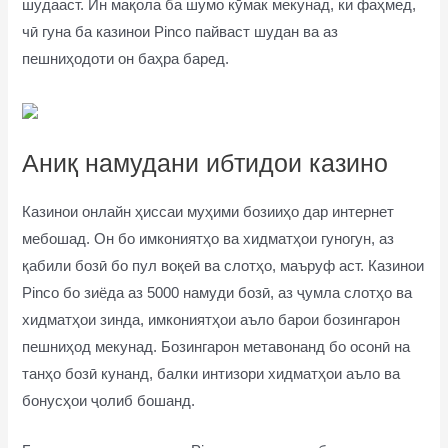
шудааст. Ин мақола ба шумо кӯмак мекунад, ки фаҳмед,
чӣ гуна ба казинои Pinco пайваст шудан ва аз
пешниҳодоти он баҳра баред.
Аниқ намудани ибтидои казино
Казинои онлайн ҳиссаи муҳими бозииҳо дар интернет
мебошад. Он бо имкониятҳо ва хидматҳои гуногун, аз
қабили бозӣ бо пул воқеӣ ва слотҳо, маъруф аст. Казинои
Pinco бо зиёда аз 5000 намуди бозӣ, аз ҷумла слотҳо ва
хидматҳои зинда, имкониятҳои аъло барои бозингарон
пешниҳод мекунад. Бозингарон метавонанд бо осонӣ на
танҳо бозӣ кунанд, балки интизори хидматҳои аъло ва
бонусҳои ҷолиб бошанд.