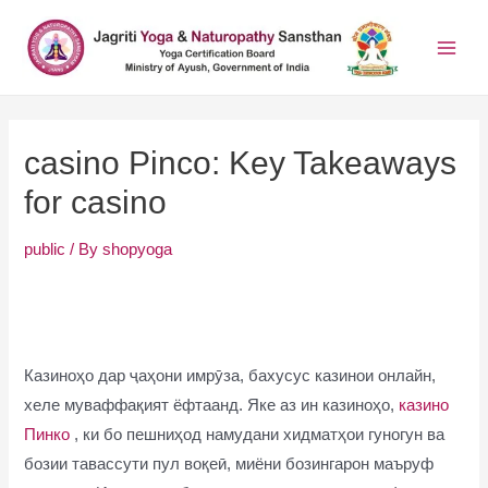
casino Pinco: Key Takeaways
for casino
public
/ By
shopyoga
Казиноҳо дар ҷаҳони имрӯза, бахусус казинои онлайн,
хеле муваффақият ёфтаанд. Яке аз ин казиноҳо,
казино
Пинко
, ки бо пешниҳод намудани хидматҳои гуногун ва
бозии тавассути пул воқеӣ, миёни бозингарон маъруф