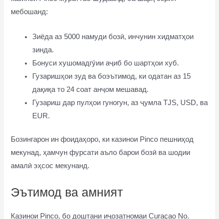
мебошанд:
Зиёда аз 5000 намуди бозӣ, инчунин хидматҳои
зинда.
Бонуси хушомадгӯии аҷиб бо шартҳои хуб.
Гузаришҳои зуд ва боэътимод, ки одатан аз 15
дақиқа то 24 соат анҷом мешавад.
Гузариш дар пулҳои гуногун, аз ҷумла TJS, USD, ва
EUR.
Бозингарон ин фоидаҳоро, ки казинои Pinco пешниҳод
мекунад, ҳамчун фурсати аъло барои бозӣ ва шодии
амалӣ эҳсос мекунанд.
Эътимод ва амният
Казинои Pinco, бо доштани иҷозатномаи Curaçao No.