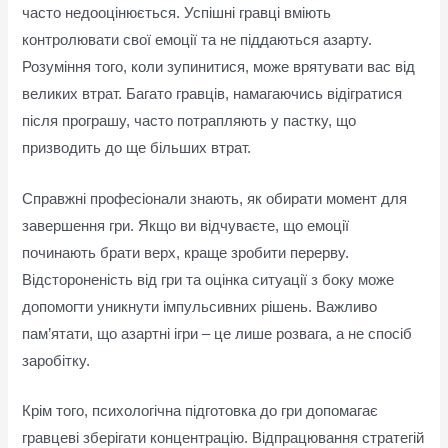
часто недооцінюється. Успішні гравці вміють
контролювати свої емоції та не піддаються азарту.
Розуміння того, коли зупинитися, може врятувати вас від
великих втрат. Багато гравців, намагаючись відігратися
після програшу, часто потрапляють у пастку, що
призводить до ще більших втрат.
Справжні професіонали знають, як обирати момент для
завершення гри. Якщо ви відчуваєте, що емоції
починають брати верх, краще зробити перерву.
Відстороненість від гри та оцінка ситуації з боку може
допомогти уникнути імпульсивних рішень. Важливо
пам’ятати, що азартні ігри – це лише розвага, а не спосіб
заробітку.
Крім того, психологічна підготовка до гри допомагає
гравцеві зберігати концентрацію. Відпрацювання стратегій