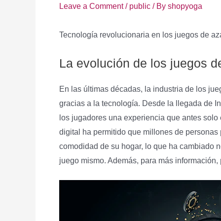
Leave a Comment
/
public
/ By
shopyoga
Tecnología revolucionaria en los juegos de azar
La evolución de los juegos de
En las últimas décadas, la industria de los j
gracias a la tecnología. Desde la llegada de In
los jugadores una experiencia que antes solo e
digital ha permitido que millones de persona
comodidad de su hogar, lo que ha cambiado no 
juego mismo. Además, para más información, 