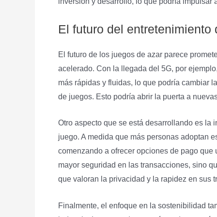
inversión y desarrollo, lo que podría impulsar 
El futuro del entretenimiento 
El futuro de los juegos de azar parece promet
acelerado. Con la llegada del 5G, por ejemplo
más rápidas y fluidas, lo que podría cambiar l
de juegos. Esto podría abrir la puerta a nueva
Otro aspecto que se está desarrollando es la 
juego. A medida que más personas adoptan es
comenzando a ofrecer opciones de pago que ut
mayor seguridad en las transacciones, sino q
que valoran la privacidad y la rapidez en sus 
Finalmente, el enfoque en la sostenibilidad 