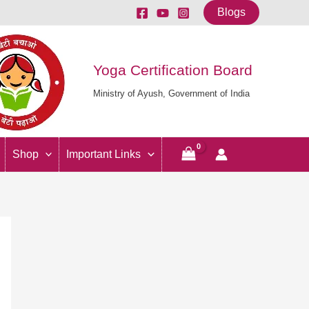
Blogs
Yoga Certification Board
Ministry of Ayush, Government of India
Shop
Important Links