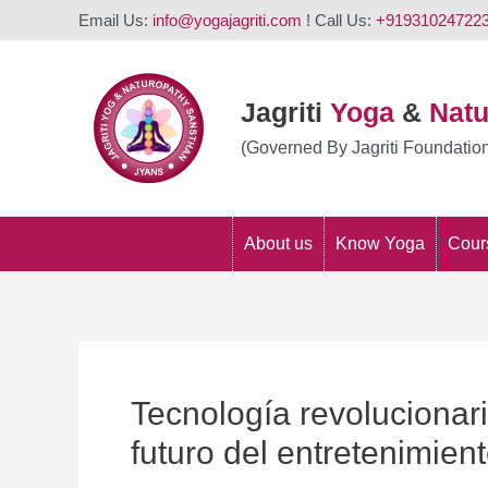
Email Us:
info@yogajagriti.com
! Call Us:
+91931024722
Jagriti
Yoga
&
Nat
(Governed By Jagriti Foundatio
About us
Know Yoga
Cour
Tecnología revolucionari
futuro del entretenimient