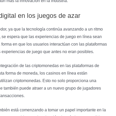
aún más la innovación en la industria.
digital en los juegos de azar
edor, ya que la tecnología continúa avanzando a un ritmo
, se espera que las experiencias de juego en línea sean
a forma en que los usuarios interactúan con las plataformas
s experiencias de juego que antes no eran posibles.
integración de las criptomonedas en las plataformas de
ta forma de moneda, los casinos en línea están
ilizan criptomonedas. Esto no solo proporciona una
ue también puede atraer a un nuevo grupo de jugadores
transacciones.
también está comenzando a tomar un papel importante en la