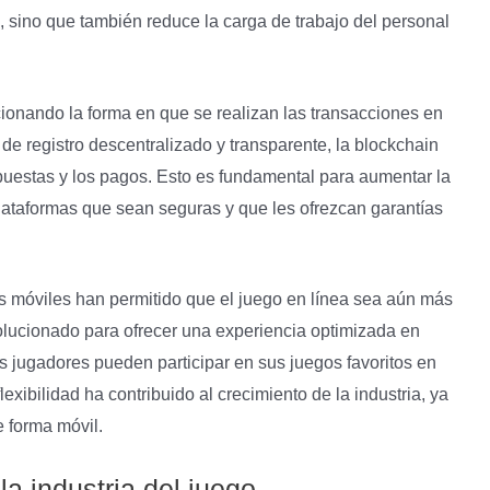
, sino que también reduce la carga de trabajo del personal
ionando la forma en que se realizan las transacciones en
 de registro descentralizado y transparente, la blockchain
apuestas y los pagos. Esto es fundamental para aumentar la
lataformas que sean seguras y que les ofrezcan garantías
vos móviles han permitido que el juego en línea sea aún más
olucionado para ofrecer una experiencia optimizada en
os jugadores pueden participar en sus juegos favoritos en
exibilidad ha contribuido al crecimiento de la industria, ya
 forma móvil.
a industria del juego