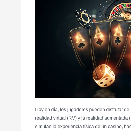
Hoy en día, los jugadores pueden disfrutar de
realidad virtual (RV) y la realidad aumentada
simulan la experiencia física de un casino, ha