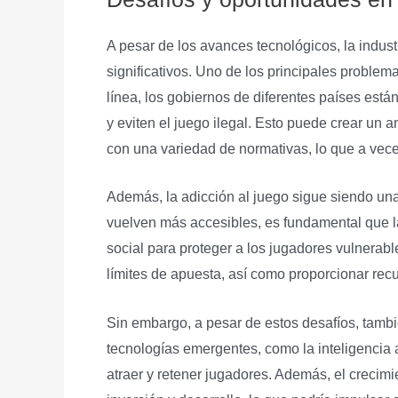
A pesar de los avances tecnológicos, la indust
significativos. Uno de los principales problem
línea, los gobiernos de diferentes países está
y eviten el juego ilegal. Esto puede crear un
con una variedad de normativas, lo que a vece
Además, la adicción al juego sigue siendo un
vuelven más accesibles, es fundamental que 
social para proteger a los jugadores vulnerabl
límites de apuesta, así como proporcionar rec
Sin embargo, a pesar de estos desafíos, tambi
tecnologías emergentes, como la inteligencia ar
atraer y retener jugadores. Además, el crecim