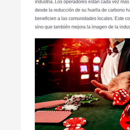
industria. Los operadores están cada vez más
desde la reducción de su huella de carbono ha
beneficien a las comunidades locales. Este c
sino que también mejora la imagen de la indus