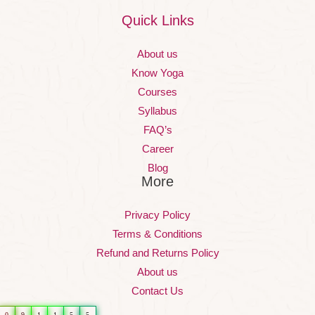
Quick Links
About us
Know Yoga
Courses
Syllabus
FAQ’s
Career
Blog
More
Privacy Policy
Terms & Conditions
Refund and Returns Policy
About us
Contact Us
0
9
1
1
5
5