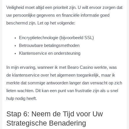
Veiligheid moet altijd een prioriteit zijn. U wilt ervoor zorgen dat
uw persoonlijke gegevens en financiële informatie goed
beschermd zijn. Let op het volgende:
Encryptietechnologie (bijvoorbeeld SSL)
Betrouwbare betalingsmethoden
Klantenservice en ondersteuning
In mijn ervaring, wanneer ik met Bearo Casino werkte, was
de klantenservice over het algemeen toegankelijk, maar ik
merkte dat sommige antwoorden langer dan verwacht op zich
lieten wachten. Dit kan een punt van frustratie zijn als u snel
hulp nodig heeft.
Stap 6: Neem de Tijd voor Uw
Strategische Benadering