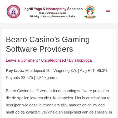
Bearo Casino’s Gaming
Software Providers
Leave a Comment
/
Uncategorized
/ By
shopyoga
Key facts:
Min deposit 10 | Wagering 37x | Avg RTP 96.3% |
Payouts 23-47h | 1,840 games
Bearo Casino heeft verschillende gaming software providers
die de spellen leveren die u kunt spelen. Het is cruciaal om te
begrijpen wie deze leveranciers zijn, aangezien dit invloed
heeft op de kwaliteit, veiligheid en eerlijkheid van de spellen. In