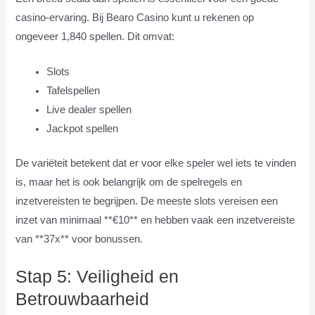
casino-ervaring. Bij Bearo Casino kunt u rekenen op
ongeveer 1,840 spellen. Dit omvat:
Slots
Tafelspellen
Live dealer spellen
Jackpot spellen
De variëteit betekent dat er voor elke speler wel iets te vinden
is, maar het is ook belangrijk om de spelregels en
inzetvereisten te begrijpen. De meeste slots vereisen een
inzet van minimaal **€10** en hebben vaak een inzetvereiste
van **37x** voor bonussen.
Stap 5: Veiligheid en
Betrouwbaarheid